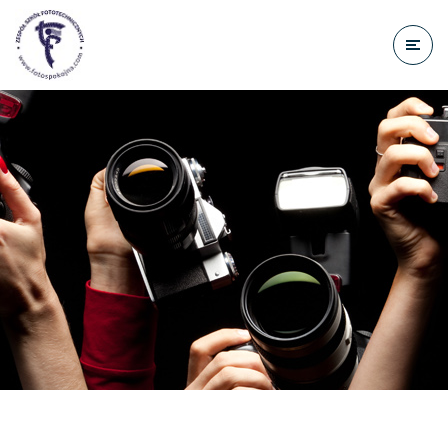
do
treści