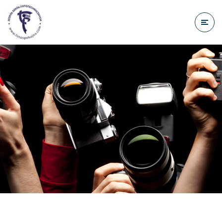
do
treści