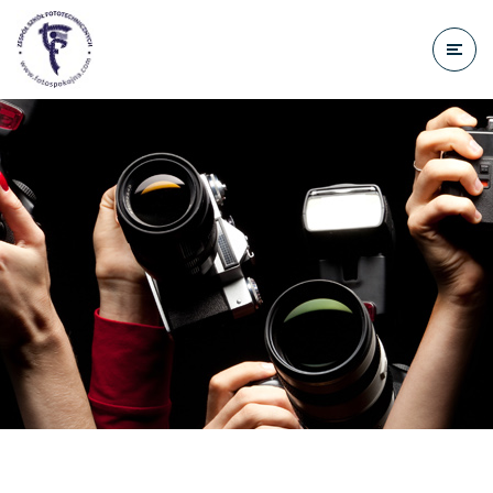
do
treści