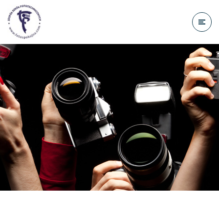
do
treści