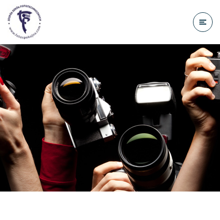
do
treści