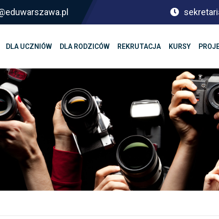
sf@eduwarszawa.pl
sekretari
DLA UCZNIÓW
DLA RODZICÓW
REKRUTACJA
KURSY
PROJ