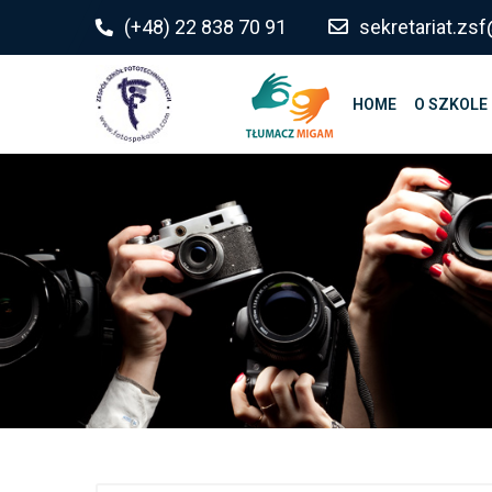
do
(+48) 22 838 70 91
sekretariat.z
treści
HOME
O SZKOLE