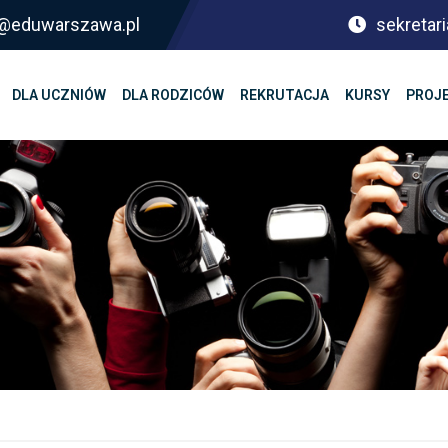
sf@eduwarszawa.pl
sekretari
DLA UCZNIÓW
DLA RODZICÓW
REKRUTACJA
KURSY
PROJ