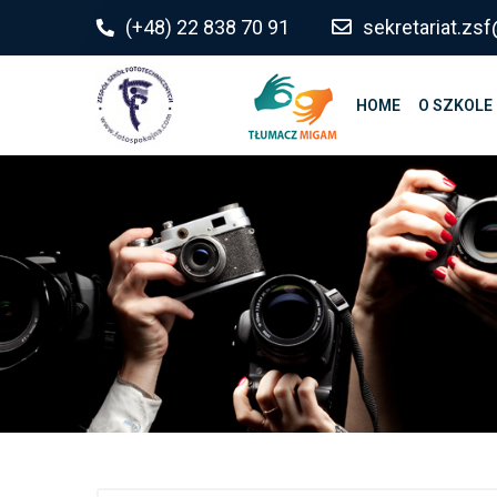
do
(+48) 22 838 70 91
sekretariat.z
treści
HOME
O SZKOLE