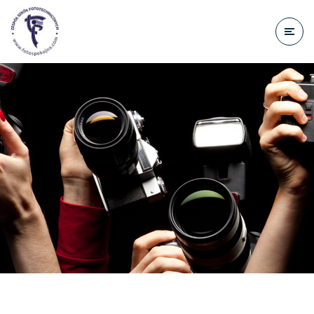
do
treści