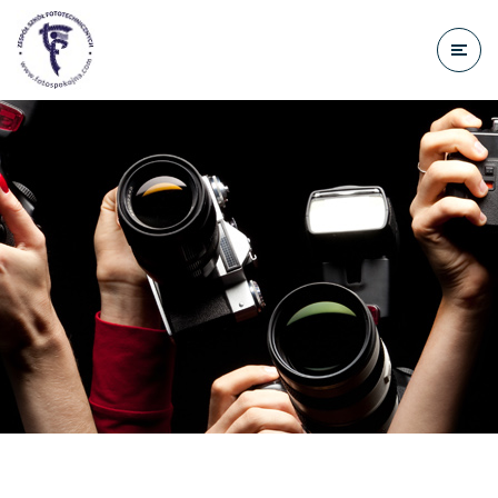
do
treści