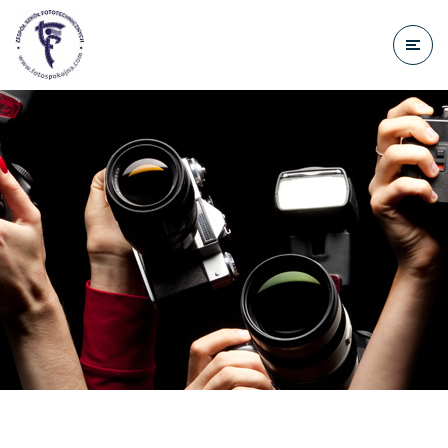
do
treści