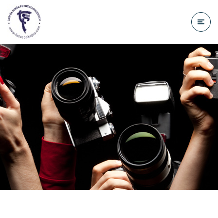
do
treści