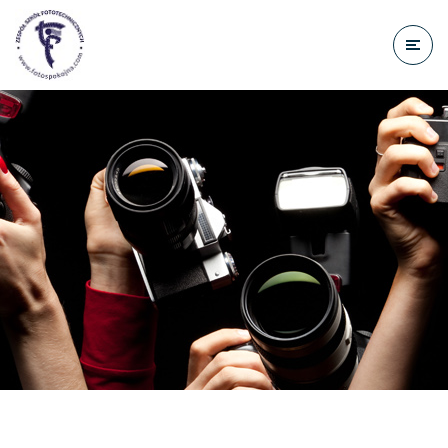
do
treści