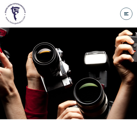
do
treści