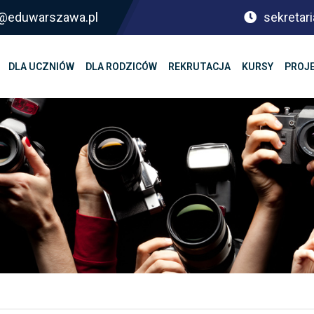
sf@eduwarszawa.pl
sekretari
DLA UCZNIÓW
DLA RODZICÓW
REKRUTACJA
KURSY
PROJ