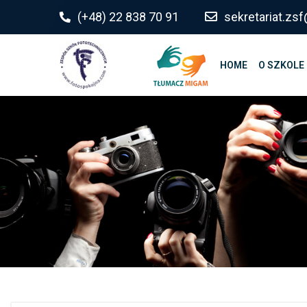
do
(+48) 22 838 70 91
sekretariat.z
treści
HOME
O SZKOLE