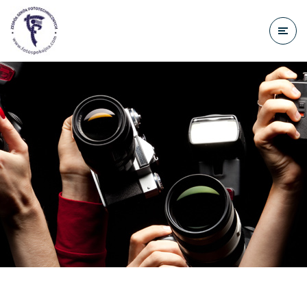
do
treści