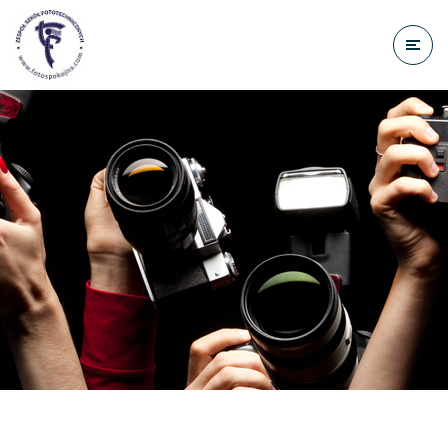
do
treści