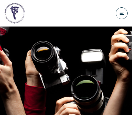
do
treści