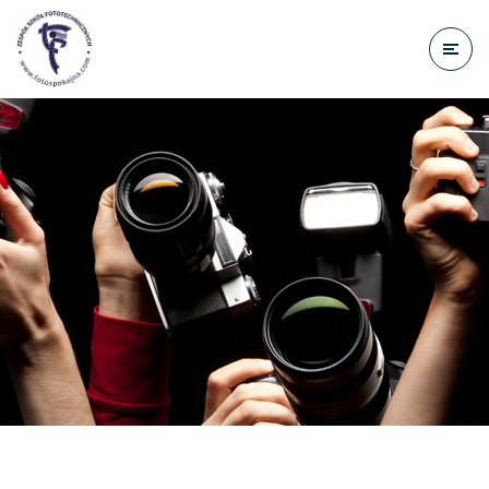
do
treści