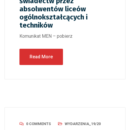
świadectw przez
absolwentów liceów
ogólnokształcących i
techników
Komunikat MEN – pobierz
Read More
0 COMMENTS
WYDARZENIA_19/20