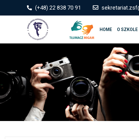
do
(+48) 22 838 70 91
sekretariat.z
treści
HOME
O SZKOLE