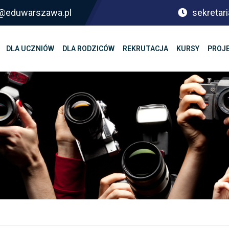
sf@eduwarszawa.pl
sekretari
DLA UCZNIÓW
DLA RODZICÓW
REKRUTACJA
KURSY
PROJ