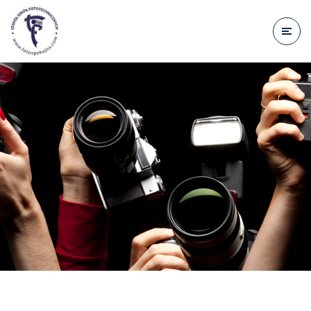
do
treści