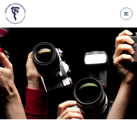
do
treści