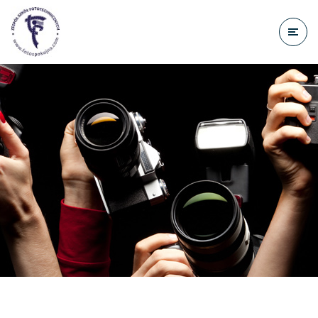
do
treści