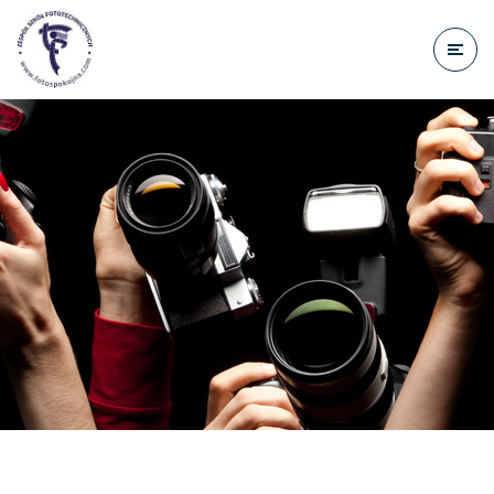
do
treści