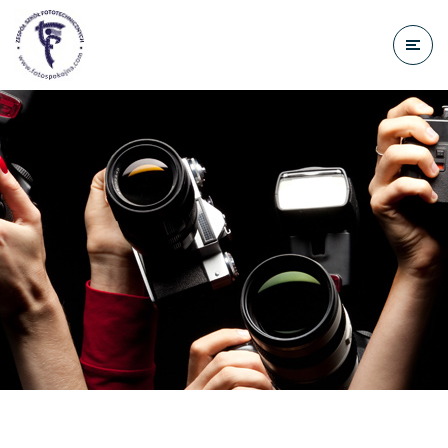
do
treści