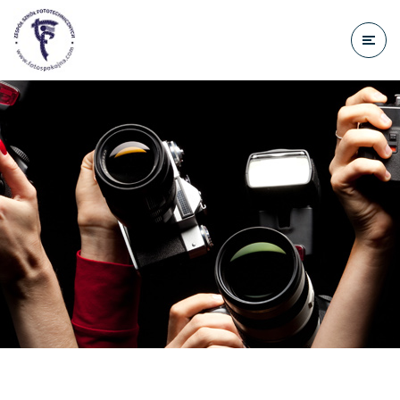
do
treści