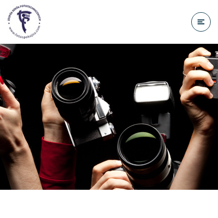
do
treści