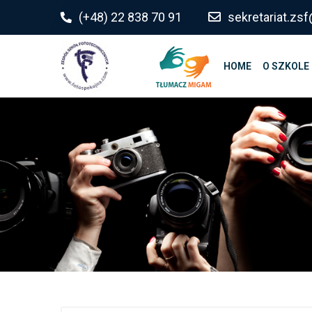
do
(+48) 22 838 70 91
sekretariat.z
treści
HOME
O SZKOLE