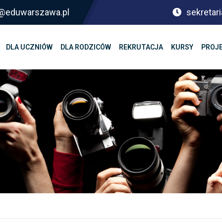
sf@eduwarszawa.pl
sekretari
DLA UCZNIÓW
DLA RODZICÓW
REKRUTACJA
KURSY
PROJ