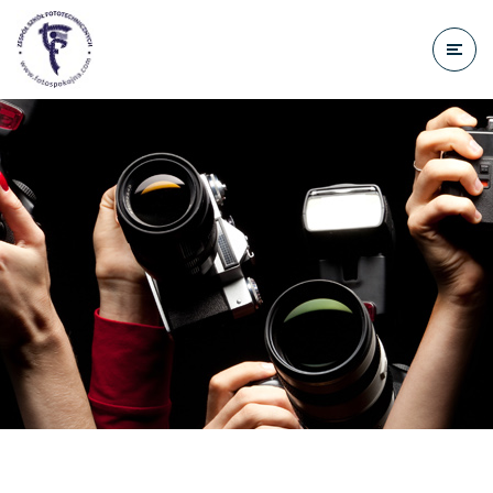
do
treści