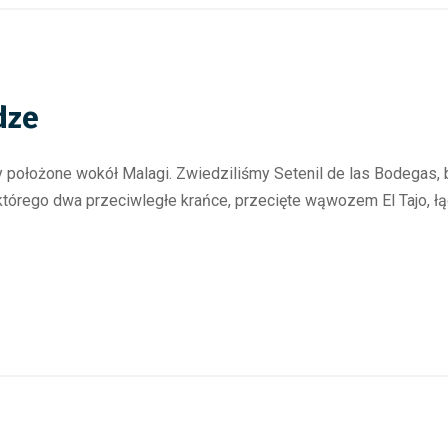
dze
y położone wokół Malagi. Zwiedziliśmy Setenil de las Bodegas,
którego dwa przeciwległe krańce, przecięte wąwozem El Tajo, ł