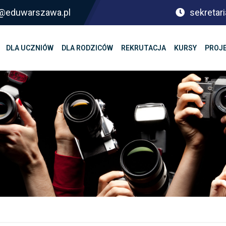
sf@eduwarszawa.pl
sekretari
DLA UCZNIÓW
DLA RODZICÓW
REKRUTACJA
KURSY
PROJ