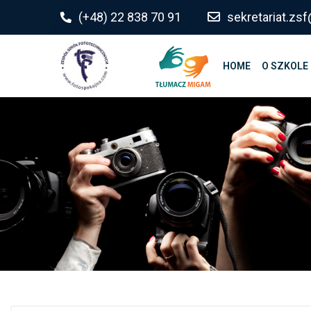
do
(+48) 22 838 70 91
sekretariat.z
treści
HOME
O SZKOLE