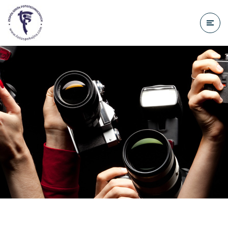
do
treści