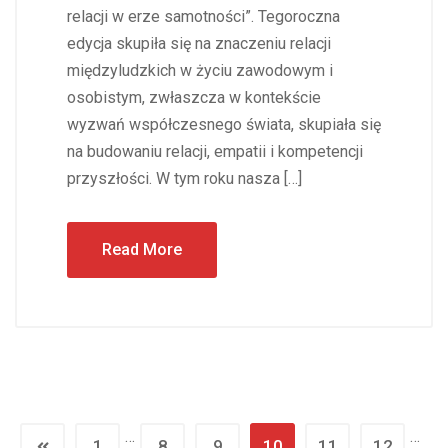
relacji w erze samotności”. Tegoroczna
edycja skupiła się na znaczeniu relacji
międzyludzkich w życiu zawodowym i
osobistym, zwłaszcza w kontekście
wyzwań współczesnego świata, skupiała się
na budowaniu relacji, empatii i kompetencji
przyszłości. W tym roku nasza […]
Read More
…
…
1
8
9
10
11
12