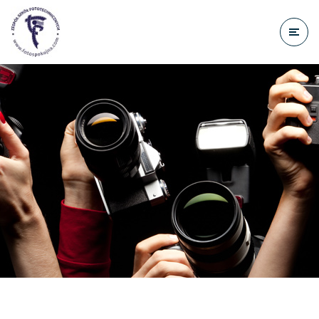
do
treści