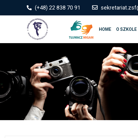
do
(+48) 22 838 70 91
sekretariat.z
treści
HOME
O SZKOLE