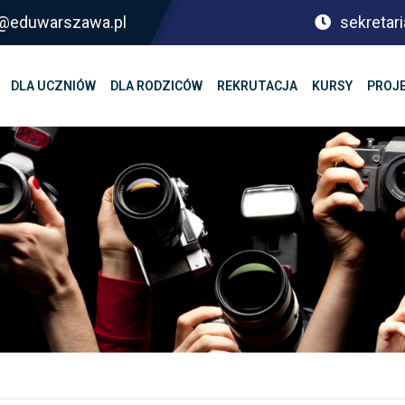
sf@eduwarszawa.pl
sekretari
DLA UCZNIÓW
DLA RODZICÓW
REKRUTACJA
KURSY
PROJ