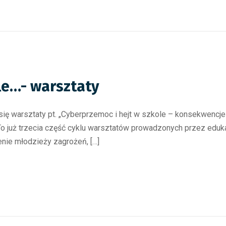
le…- warsztaty
się warsztaty pt. „Cyberprzemoc i hejt w szkole – konsekwenc
o już trzecia część cyklu warsztatów prowadzonych przez eduk
enie młodzieży zagrożeń, […]