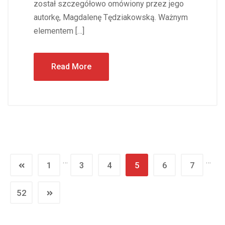
został szczegółowo omówiony przez jego
autorkę, Magdalenę Tędziakowską. Ważnym
elementem […]
Read More
…
…
1
3
4
5
6
7
52