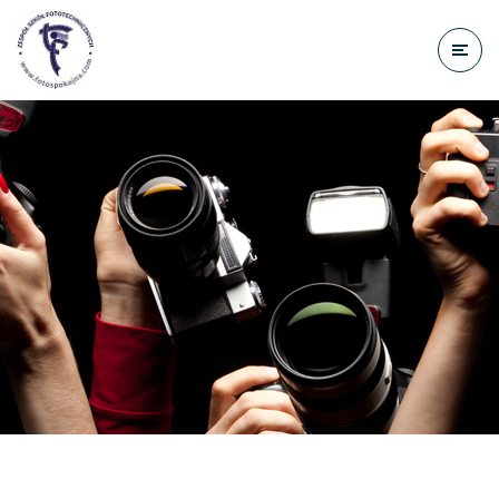
do
treści