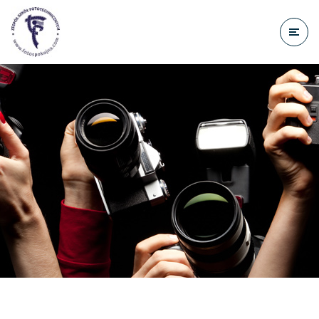
do
treści