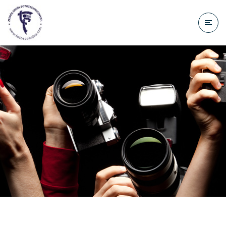
do
treści