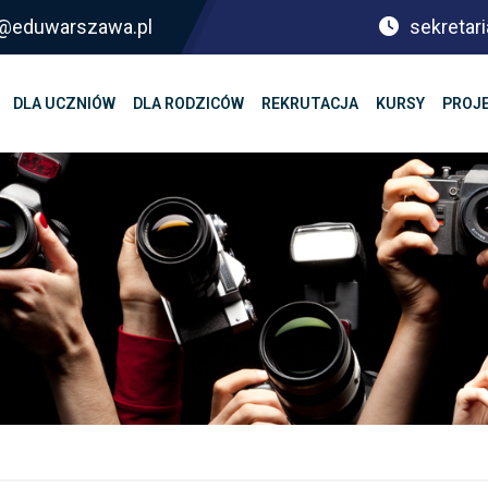
sf@eduwarszawa.pl
sekretari
DLA UCZNIÓW
DLA RODZICÓW
REKRUTACJA
KURSY
PROJ