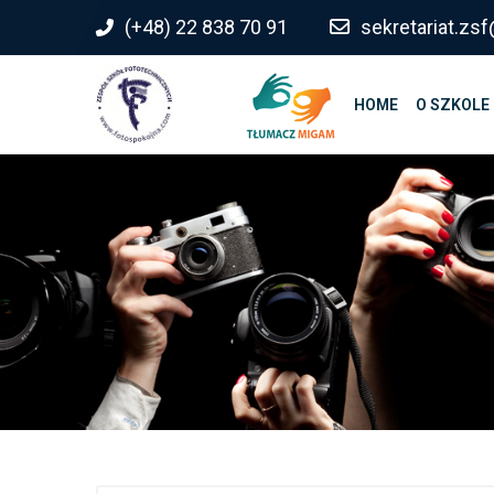
do
(+48) 22 838 70 91
sekretariat.z
treści
HOME
O SZKOLE