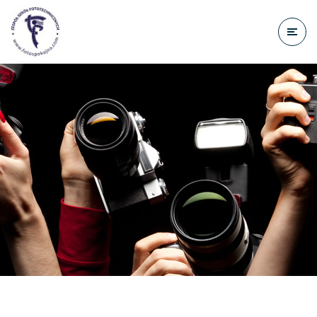
do
treści