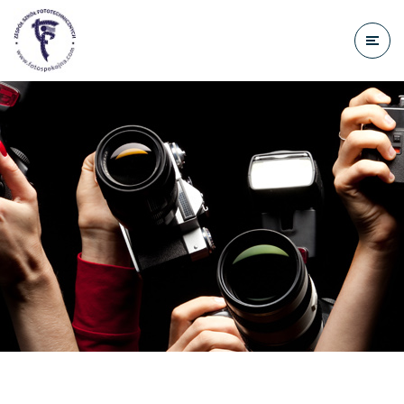
do
treści