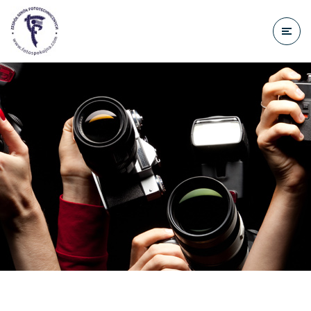
do
treści