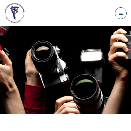
do
treści