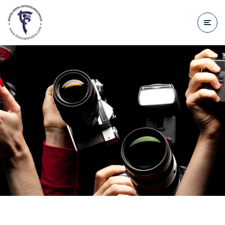
do
treści