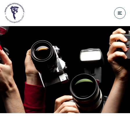
do
treści