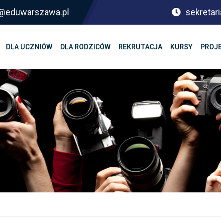
sf@eduwarszawa.pl
sekretari
DLA UCZNIÓW
DLA RODZICÓW
REKRUTACJA
KURSY
PROJ