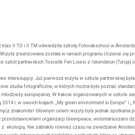
e
z klas II TD i II TM odwiedziła szkołę Fotovakschool w Amsterd
w. Wizyta zrealizowana została w ramach programu Uczenie się p
 ze szkół partnerskich Toscelik Fen Lisesi z Iskenderun (Turcja
o interesujący. Już pierwsza wizyta w szkole partnerskiej był
e studia fotograficzne, w których można było poznać standard
et młodzieży europejskiej. W trakcie organizowanych w szkole 
 2014 r. w swoich krajach: „My green environment in Europe” i „ 
wręcz znakomite! Głównym celem wizyty były jednak spotkania 
 z przedstawicielami organizacji Greenpeace, wolontariuszami dz
ch z ekologią. Nie zabrakło również czasu na zwiedzanie Amste