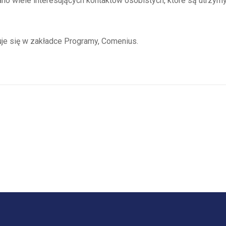
ano wiele interesujących kontaktów osobistych, które są utrz
je się w zakładce Programy, Comenius.