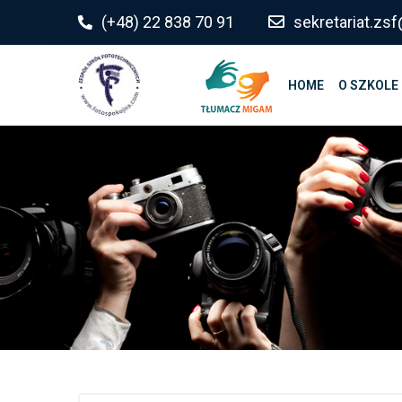
do
(+48) 22 838 70 91
sekretariat.z
treści
HOME
O SZKOLE