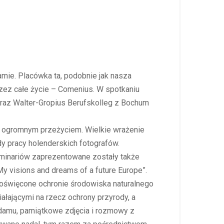
amie. Placówka ta, podobnie jak nasza
rzez całe życie – Comenius. W spotkaniu
) oraz Walter-Gropius Berufskolleg z Bochum
a ogromnym przeżyciem. Wielkie wrażenie
y pracy holenderskich fotografów.
seminariów zaprezentowane zostały także
My visions and dreams of a future Europe”.
poświęcone ochronie środowiska naturalnego
iałającymi na rzecz ochrony przyrody, a
rdamu, pamiątkowe zdjęcia i rozmowy z