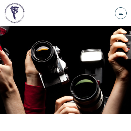
do
treści