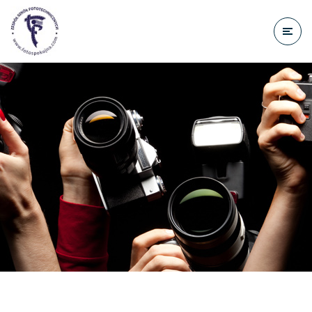
do
treści