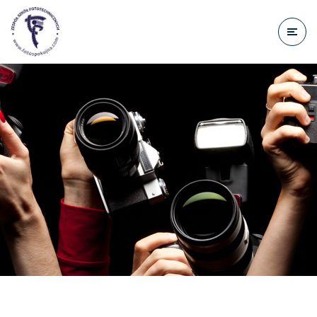
do
treści