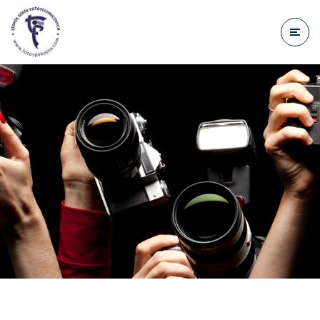
do
treści