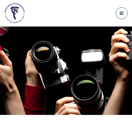
do
treści