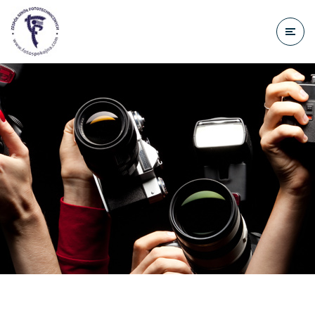
do
treści