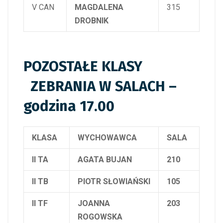
V CAN
MAGDALENA
315
DROBNIK
POZOSTAŁE KLASY
ZEBRANIA W SALACH –
godzina 17.00
KLASA
WYCHOWAWCA
SALA
II TA
AGATA BUJAN
210
II TB
PIOTR SŁOWIAŃSKI
105
II TF
JOANNA
203
ROGOWSKA