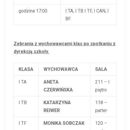
godzina 17:00
I TA, I TB I TF, I CAN, I
BF
Zebrania z wychowawcami klas po spotkaniu z
dyrekcją szkoły.
KLASA
WYCHOWAWCA
SALA
I TA
ANETA
211 – I
CZERWIŃSKA
piętro
I TB
KATARZYNA
118 –
REIWER
parter
I TF
MONIKA SOBCZAK
120 –