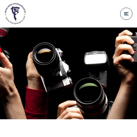
do
treści