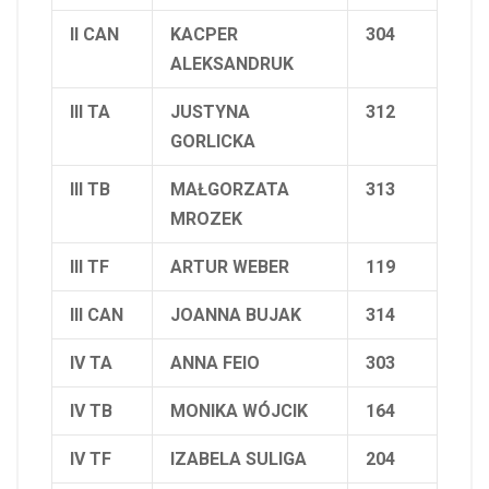
II CAN
KACPER
304
ALEKSANDRUK
III TA
JUSTYNA
312
GORLICKA
III TB
MAŁGORZATA
313
MROZEK
III TF
ARTUR WEBER
119
III CAN
JOANNA BUJAK
314
IV TA
ANNA FEIO
303
IV TB
MONIKA WÓJCIK
164
IV TF
IZABELA SULIGA
204