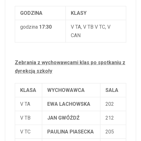
GODZINA
KLASY
godzina
17:30
V TA, V TB V TC, V
CAN
Zebrania z wychowawcami klas po spotkaniu z
dyrekcją szkoły
KLASA
WYCHOWAWCA
SALA
V TA
EWA LACHOWSKA
202
V TB
JAN GWÓŹDŹ
212
V TC
PAULINA PIASECKA
205